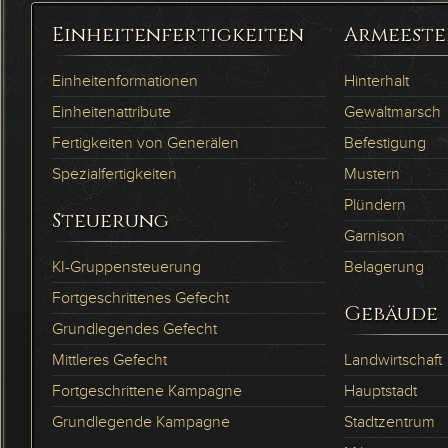
Einheitenfertigkeiten
Armeeste
Einheitenformationen
Hinterhalt
Einheitenattribute
Gewaltmarsch
Fertigkeiten von Generälen
Befestigung
Spezialfertigkeiten
Mustern
Plündern
Steuerung
Garnison
KI-Gruppensteuerung
Belagerung
Fortgeschrittenes Gefecht
Gebäude
Grundlegendes Gefecht
Mittleres Gefecht
Landwirtschaft
Fortgeschrittene Kampagne
Hauptstadt
Grundlegende Kampagne
Stadtzentrum