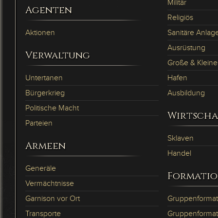
Militär
Agenten
Religiös
Aktionen
Sanitäre Anlag
Ausrüstung
Verwaltung
Große & Kleine
Untertanen
Hafen
Bürgerkrieg
Ausbildung
Politische Macht
Wirtscha
Parteien
Sklaven
Armeen
Handel
Generäle
Formati
Vermächtnisse
Garnison vor Ort
Gruppenformat
Transporte
Gruppenformat